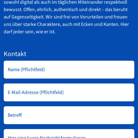
sowohl digital als auch im täglichen Miteinander respektvoll
bewusst. Offen, ehrlich, authentisch und direkt – das beruht
auf Gegenseitigkeit. Wir sind frei von Vorurteilen und freuen
uns über starke Charaktere, auch mit Ecken und Kanten. Hier
darf jeder sein, wie er ist.
Kontakt
Blitz-
Bewe
Leben
hier
Name
(Pflichtfeld)
reinz
und
los
geht's
E-Mail-Adresse
(Pflichtfeld)
Betreff
Lebens
hochl
oder
reinzie