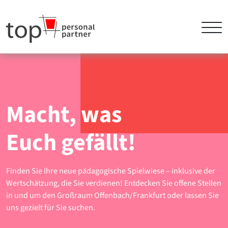
Macht, was
Euch gefällt!
Finden Sie Ihre neue pädagogische Spielwiese – inklusive der
Wertschätzung, die Sie verdienen! Entdecken Sie offene Stellen
in und um den Großraum Offenbach/Frankfurt oder lassen Sie
uns gezielt für Sie suchen.