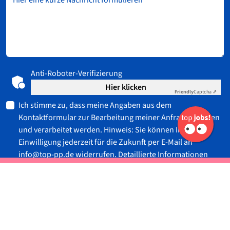
Hier eine kurze Nachricht formulieren
Vor
Nac
E-
Mail
Anti-Roboter-Verifizierung
Ich
Hier klicken
Dat
Friendly
Captcha ⇗
und
Ich stimme zu, dass meine Angaben aus dem
Nut
gel
Kontaktformular zur Bearbeitung meiner Anfrage erhoben
die
und verarbeitet werden. Hinweis: Sie können Ihre
Be
Einwilligung jederzeit für die Zukunft per E-Mail an
info@top-pp.de
widerrufen. Detaillierte Informationen
zum Umgang mit Nutzerdaten finden Sie in unserer
Standort
Impressum
Datenschutz
Informationspflichten
Datenschutzerklärung.
Super
Danke
Wir
sind
sehr
Senden
gespa